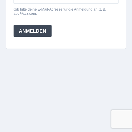
Gib bitte deine E-Mail-Adresse für die Anmeldung an, z. B.
abc@xyz.com
.
ANMELDEN